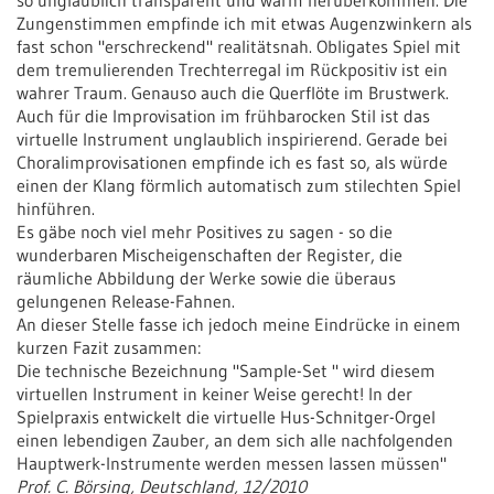
so unglaublich transparent und warm herüberkommen. Die
Zungenstimmen empfinde ich mit etwas Augenzwinkern als
fast schon "erschreckend" realitätsnah. Obligates Spiel mit
dem tremulierenden Trechterregal im Rückpositiv ist ein
wahrer Traum. Genauso auch die Querflöte im Brustwerk.
Auch für die Improvisation im frühbarocken Stil ist das
virtuelle Instrument unglaublich inspirierend. Gerade bei
Choralimprovisationen empfinde ich es fast so, als würde
einen der Klang förmlich automatisch zum stilechten Spiel
hinführen.
Es gäbe noch viel mehr Positives zu sagen - so die
wunderbaren Mischeigenschaften der Register, die
räumliche Abbildung der Werke sowie die überaus
gelungenen Release-Fahnen.
An dieser Stelle fasse ich jedoch meine Eindrücke in einem
kurzen Fazit zusammen:
Die technische Bezeichnung "Sample-Set " wird diesem
virtuellen Instrument in keiner Weise gerecht! In der
Spielpraxis entwickelt die virtuelle Hus-Schnitger-Orgel
einen lebendigen Zauber, an dem sich alle nachfolgenden
Hauptwerk-Instrumente werden messen lassen müssen"
Prof. C. Börsing, Deutschland, 12/2010