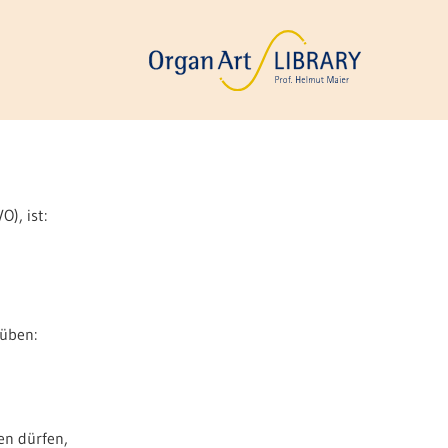
), ist:
üben:
en dürfen,