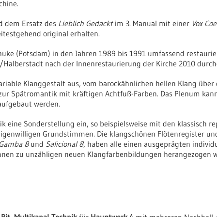
chine.
nd dem Ersatz des
Lieblich Gedackt
im 3. Manual mit einer
Vox Coe
itestgehend original erhalten.
uke (Potsdam) in den Jahren 1989 bis 1991 umfassend restaurier
Halberstadt nach der Innenrestaurierung der Kirche 2010 durch
variable Klanggestalt aus, vom barockähnlichen hellen Klang über
 zur Spätromantik mit kräftigen Achtfuß-Farben. Das Plenum kan
 aufgebaut werden.
eine Sonderstellung ein, so beispielsweise mit den klassisch r
igenwilligen Grundstimmen. Die klangschönen Flötenregister und 
Gamba 8
und
Salicional 8
, haben alle einen ausgeprägten individ
nnen zu unzähligen neuen Klangfarbenbildungen herangezogen 