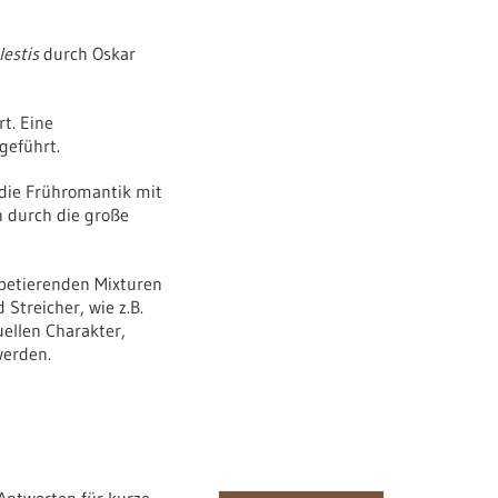
lestis
durch Oskar
t. Eine
geführt.
 die Frühromantik mit
n durch die große
epetierenden Mixturen
Streicher, wie z.B.
uellen Charakter,
werden.