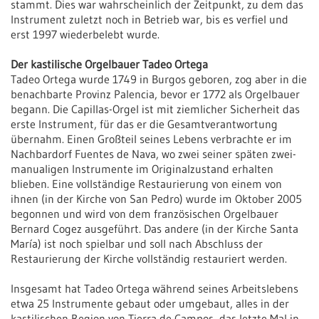
stammt. Dies war wahrscheinlich der Zeitpunkt, zu dem das
Instrument zuletzt noch in Betrieb war, bis es verfiel und
erst 1997 wiederbelebt wurde.
Der kastilische Orgelbauer Tadeo Ortega
Tadeo Ortega wurde 1749 in Burgos geboren, zog aber in die
benachbarte Provinz Palencia, bevor er 1772 als Orgelbauer
begann. Die Capillas-Orgel ist mit ziemlicher Sicherheit das
erste Instrument, für das er die Gesamtverantwortung
übernahm. Einen Großteil seines Lebens verbrachte er im
Nachbardorf Fuentes de Nava, wo zwei seiner späten zwei-
manualigen Instrumente im Originalzustand erhalten
blieben. Eine vollständige Restaurierung von einem von
ihnen (in der Kirche von San Pedro) wurde im Oktober 2005
begonnen und wird von dem französischen Orgelbauer
Bernard Cogez ausgeführt. Das andere (in der Kirche Santa
María) ist noch spielbar und soll nach Abschluss der
Restaurierung der Kirche vollständig restauriert werden.
Insgesamt hat Tadeo Ortega während seines Arbeitslebens
etwa 25 Instrumente gebaut oder umgebaut, alles in der
kastilischen Region von Tierra de Campos, das letzte Mal in